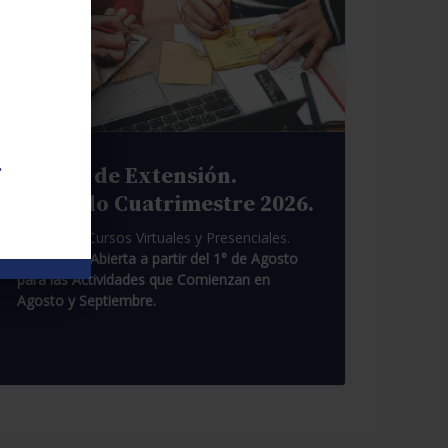
.
Cursos de Extensión.
Segundo Cuatrimestre 2026.
Pasantías. Cursos Virtuales y Presenciales.
Inscripción Abierta a partir del 1° de Agosto
para las Actividades que Comienzan en
Agosto y Septiembre.