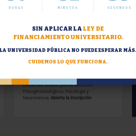
HORAS
MINUTOS
SEGUNDOS
SIN APLICAR LA
LEY DE
FINANCIAMIENTO UNIVERSITARIO.
LA UNIVERSIDAD PÚBLICA NO PUEDE ESPERAR MÁS
Extensión. Diplomaturas
2026.
CUIDEMOS LO QUE FUNCIONA.
Terapias Cognitivo-Conductuales
Contemporáneas; Problemáticas en el
Desarrollo Infanto Juvenil; Recursos
Psicogerontológicos; Psicología y
Neurociencia.
Abierta la Inscripción