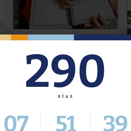
Oferta de Grado. Segundo
290
Cuatrimestre 2026.
Inscripción del 30 de julio al 4 de agosto a
través del Sistema Académico
DÍAS
07
51
39