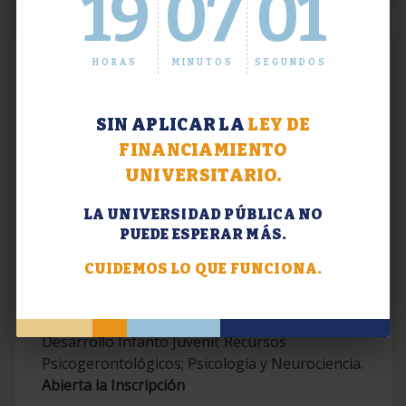
19
07
02
HORAS
MINUTOS
SEGUNDOS
SIN APLICAR LA
LEY DE
FINANCIAMIENTO
UNIVERSITARIO.
LA UNIVERSIDAD PÚBLICA NO
PUEDE ESPERAR MÁS.
Extensión. Diplomaturas 2026.
CUIDEMOS LO QUE FUNCIONA.
Terapias Cognitivo-Conductuales
Contemporáneas; Problemáticas en el
Desarrollo Infanto Juvenil; Recursos
Psicogerontológicos; Psicología y Neurociencia.
Abierta la Inscripción