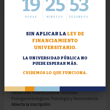
19
25
53
HORAS
MINUTOS
SEGUNDOS
SIN APLICAR LA
LEY DE
FINANCIAMIENTO
UNIVERSITARIO.
LA UNIVERSIDAD PÚBLICA NO
PUEDE ESPERAR MÁS.
Extensión. Diplomaturas 2026.
CUIDEMOS LO QUE FUNCIONA.
Terapias Cognitivo-Conductuales
Contemporáneas; Problemáticas en el
Desarrollo Infanto Juvenil; Recursos
Psicogerontológicos; Psicología y Neurociencia.
Abierta la Inscripción