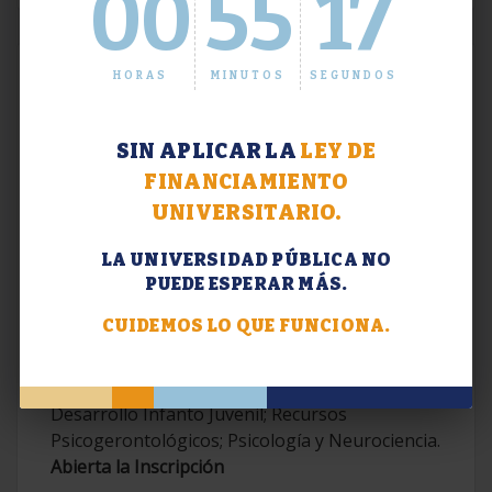
00
55
18
HORAS
MINUTOS
SEGUNDOS
SIN APLICAR LA
LEY DE
FINANCIAMIENTO
UNIVERSITARIO.
LA UNIVERSIDAD PÚBLICA NO
PUEDE ESPERAR MÁS.
Extensión. Diplomaturas 2026.
CUIDEMOS LO QUE FUNCIONA.
Terapias Cognitivo-Conductuales
Contemporáneas; Problemáticas en el
Desarrollo Infanto Juvenil; Recursos
Psicogerontológicos; Psicología y Neurociencia.
Abierta la Inscripción