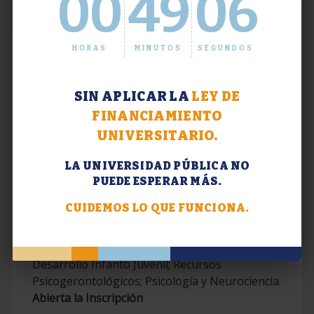
00
49
06
HORAS
MINUTOS
SEGUNDOS
SIN APLICAR LA
LEY DE
FINANCIAMIENTO
UNIVERSITARIO.
LA UNIVERSIDAD PÚBLICA NO
PUEDE ESPERAR MÁS.
Extensión. Diplomaturas 2026.
CUIDEMOS LO QUE FUNCIONA.
Terapias Cognitivo-Conductuales
Contemporáneas; Problemáticas en el
Desarrollo Infanto Juvenil; Recursos
Psicogerontológicos; Psicología y Neurociencia.
Abierta la Inscripción