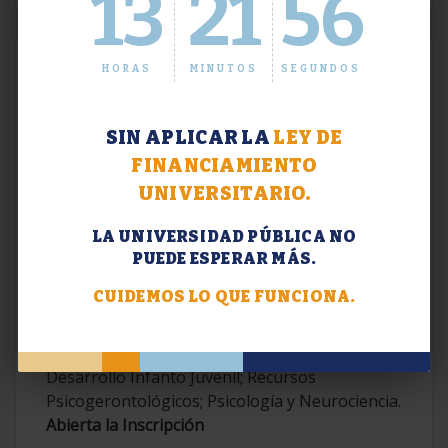
13
21
57
HORAS
MINUTOS
SEGUNDOS
SIN APLICAR LA
LEY DE
FINANCIAMIENTO
UNIVERSITARIO.
LA UNIVERSIDAD PÚBLICA NO
PUEDE ESPERAR MÁS.
Extensión. Diplomaturas 2026.
CUIDEMOS LO QUE FUNCIONA.
Terapias Cognitivo-Conductuales
Contemporáneas; Problemáticas en el
Desarrollo Infanto Juvenil; Recursos
Psicogerontológicos; Psicología y Neurociencia.
Abierta la Inscripción