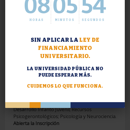
08
05
55
HORAS
MINUTOS
SEGUNDOS
SIN APLICAR LA
LEY DE
FINANCIAMIENTO
UNIVERSITARIO.
LA UNIVERSIDAD PÚBLICA NO
PUEDE ESPERAR MÁS.
Extensión. Diplomaturas 2026.
CUIDEMOS LO QUE FUNCIONA.
Terapias Cognitivo-Conductuales
Contemporáneas; Problemáticas en el
Desarrollo Infanto Juvenil; Recursos
Psicogerontológicos; Psicología y Neurociencia.
Abierta la Inscripción