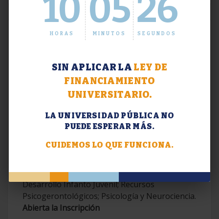
10
05
27
HORAS
MINUTOS
SEGUNDOS
SIN APLICAR LA
LEY DE
FINANCIAMIENTO
UNIVERSITARIO.
LA UNIVERSIDAD PÚBLICA NO
PUEDE ESPERAR MÁS.
Extensión. Diplomaturas 2026.
CUIDEMOS LO QUE FUNCIONA.
Terapias Cognitivo-Conductuales
Contemporáneas; Problemáticas en el
Desarrollo Infanto Juvenil; Recursos
Psicogerontológicos; Psicología y Neurociencia.
Abierta la Inscripción