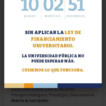
10
02
52
HORAS
MINUTOS
SEGUNDOS
SIN APLICAR LA
LEY DE
FINANCIAMIENTO
UNIVERSITARIO.
LA UNIVERSIDAD PÚBLICA NO
PUEDE ESPERAR MÁS.
Extensión. Diplomaturas 2026.
CUIDEMOS LO QUE FUNCIONA.
Terapias Cognitivo-Conductuales
Contemporáneas; Problemáticas en el
Desarrollo Infanto Juvenil; Recursos
Psicogerontológicos; Psicología y Neurociencia.
Abierta la Inscripción