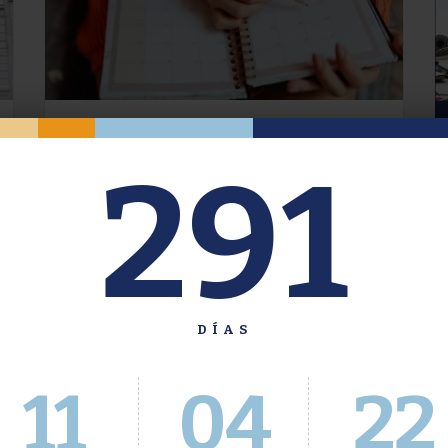
Oferta de Grado. Segundo
291
Cuatrimestre 2026.
Inscripción del 30 de julio al 4 de agosto a
través del Sistema Académico
DÍAS
11
04
23