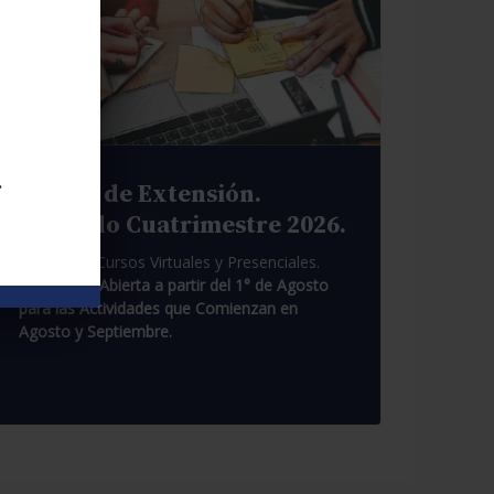
.
Cursos de Extensión.
Segundo Cuatrimestre 2026.
Pasantías. Cursos Virtuales y Presenciales.
Inscripción Abierta a partir del 1° de Agosto
para las Actividades que Comienzan en
Agosto y Septiembre.