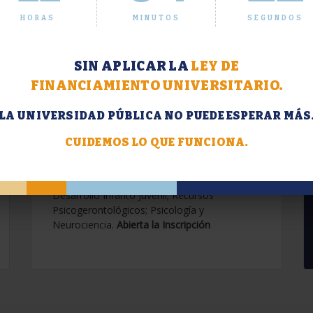
HORAS
MINUTOS
SEGUNDOS
SIN APLICAR LA
LEY DE
FINANCIAMIENTO UNIVERSITARIO.
LA UNIVERSIDAD PÚBLICA NO PUEDE ESPERAR MÁS
Extensión. Diplomaturas
2026.
CUIDEMOS LO QUE FUNCIONA.
Terapias Cognitivo-Conductuales
Contemporáneas; Problemáticas en el
Desarrollo Infanto Juvenil; Recursos
Psicogerontológicos; Psicología y
Neurociencia.
Abierta la Inscripción