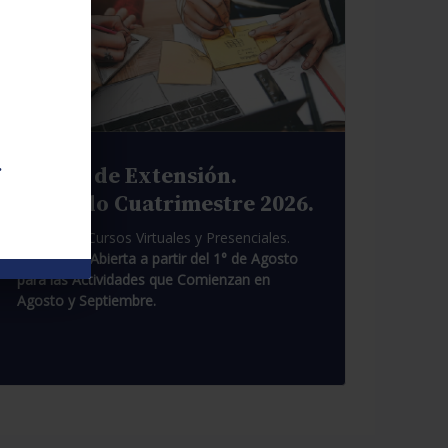
.
Cursos de Extensión.
Segundo Cuatrimestre 2026.
Pasantías. Cursos Virtuales y Presenciales.
Inscripción Abierta a partir del 1° de Agosto
para las Actividades que Comienzan en
Agosto y Septiembre.