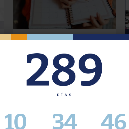
Oferta de Grado. Segundo
289
Cuatrimestre 2026.
Inscripción del 30 de julio al 4 de agosto a
través del Sistema Académico
DÍAS
10
34
46