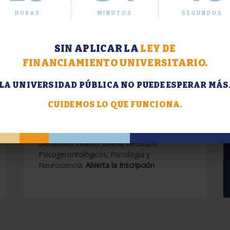
HORAS
MINUTOS
SEGUNDOS
SIN APLICAR LA
LEY DE
FINANCIAMIENTO UNIVERSITARIO.
LA UNIVERSIDAD PÚBLICA NO PUEDE ESPERAR MÁS
Extensión. Diplomaturas
2026.
CUIDEMOS LO QUE FUNCIONA.
Terapias Cognitivo-Conductuales
Contemporáneas; Problemáticas en el
Desarrollo Infanto Juvenil; Recursos
Psicogerontológicos; Psicología y
Neurociencia.
Abierta la Inscripción