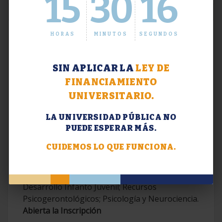
15
30
17
HORAS
MINUTOS
SEGUNDOS
SIN APLICAR LA
LEY DE
FINANCIAMIENTO
UNIVERSITARIO.
LA UNIVERSIDAD PÚBLICA NO
PUEDE ESPERAR MÁS.
Extensión. Diplomaturas 2026.
CUIDEMOS LO QUE FUNCIONA.
Terapias Cognitivo-Conductuales
Contemporáneas; Problemáticas en el
Desarrollo Infanto Juvenil; Recursos
Psicogerontológicos; Psicología y Neurociencia.
Abierta la Inscripción