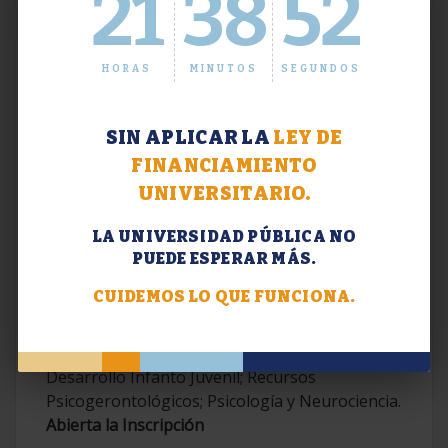
21
38
53
HORAS
MINUTOS
SEGUNDOS
SIN APLICAR LA
LEY DE
FINANCIAMIENTO
UNIVERSITARIO.
LA UNIVERSIDAD PÚBLICA NO
PUEDE ESPERAR MÁS.
Extensión. Diplomaturas 2026.
CUIDEMOS LO QUE FUNCIONA.
Terapias Cognitivo-Conductuales
Contemporáneas; Problemáticas en el
Desarrollo Infanto Juvenil; Recursos
Psicogerontológicos; Psicología y Neurociencia.
Abierta la Inscripción