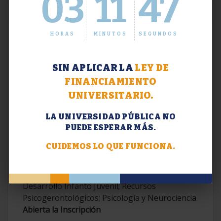
03
11
48
HORAS
MINUTOS
SEGUNDOS
SIN APLICAR LA
LEY DE
FINANCIAMIENTO
UNIVERSITARIO.
LA UNIVERSIDAD PÚBLICA NO
PUEDE ESPERAR MÁS.
Extensión. Diplomaturas 2026.
CUIDEMOS LO QUE FUNCIONA.
Terapias Cognitivo-Conductuales
Contemporáneas; Problemáticas en el
Desarrollo Infanto Juvenil; Recursos
Psicogerontológicos; Psicología y Neurociencia.
Abierta la Inscripción