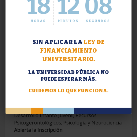
18
12
08
HORAS
MINUTOS
SEGUNDOS
SIN APLICAR LA
LEY DE
FINANCIAMIENTO
UNIVERSITARIO.
LA UNIVERSIDAD PÚBLICA NO
PUEDE ESPERAR MÁS.
Extensión. Diplomaturas 2026.
CUIDEMOS LO QUE FUNCIONA.
Terapias Cognitivo-Conductuales
Contemporáneas; Problemáticas en el
Desarrollo Infanto Juvenil; Recursos
Psicogerontológicos; Psicología y Neurociencia.
Abierta la Inscripción