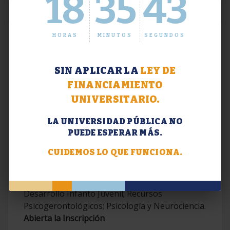
18
35
44
HORAS
MINUTOS
SEGUNDOS
SIN APLICAR LA
LEY DE
FINANCIAMIENTO
UNIVERSITARIO.
LA UNIVERSIDAD PÚBLICA NO
PUEDE ESPERAR MÁS.
Extensión. Diplomaturas 2026.
CUIDEMOS LO QUE FUNCIONA.
Terapias Cognitivo-Conductuales
Contemporáneas; Problemáticas en el
Desarrollo Infanto Juvenil; Recursos
Psicogerontológicos; Psicología y Neurociencia.
Abierta la Inscripción