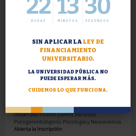
22
13
31
HORAS
MINUTOS
SEGUNDOS
SIN APLICAR LA
LEY DE
FINANCIAMIENTO
UNIVERSITARIO.
LA UNIVERSIDAD PÚBLICA NO
PUEDE ESPERAR MÁS.
Extensión. Diplomaturas 2026.
CUIDEMOS LO QUE FUNCIONA.
Terapias Cognitivo-Conductuales
Contemporáneas; Problemáticas en el
Desarrollo Infanto Juvenil; Recursos
Psicogerontológicos; Psicología y Neurociencia.
Abierta la Inscripción