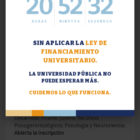
20
52
32
HORAS
MINUTOS
SEGUNDOS
SIN APLICAR LA
LEY DE
FINANCIAMIENTO
UNIVERSITARIO.
LA UNIVERSIDAD PÚBLICA NO
PUEDE ESPERAR MÁS.
Extensión. Diplomaturas 2026.
CUIDEMOS LO QUE FUNCIONA.
Terapias Cognitivo-Conductuales
Contemporáneas; Problemáticas en el
Desarrollo Infanto Juvenil; Recursos
Psicogerontológicos; Psicología y Neurociencia.
Abierta la Inscripción