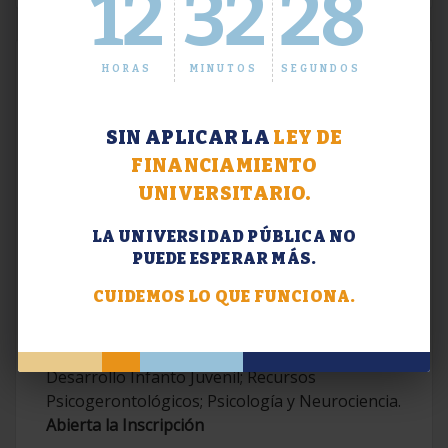
12
32
29
HORAS
MINUTOS
SEGUNDOS
SIN APLICAR LA
LEY DE
FINANCIAMIENTO
UNIVERSITARIO.
LA UNIVERSIDAD PÚBLICA NO
PUEDE ESPERAR MÁS.
Extensión. Diplomaturas 2026.
CUIDEMOS LO QUE FUNCIONA.
Terapias Cognitivo-Conductuales
Contemporáneas; Problemáticas en el
Desarrollo Infanto Juvenil; Recursos
Psicogerontológicos; Psicología y Neurociencia.
Abierta la Inscripción