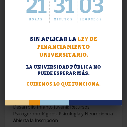
21
31
04
HORAS
MINUTOS
SEGUNDOS
SIN APLICAR LA
LEY DE
FINANCIAMIENTO
UNIVERSITARIO.
LA UNIVERSIDAD PÚBLICA NO
PUEDE ESPERAR MÁS.
Extensión. Diplomaturas 2026.
CUIDEMOS LO QUE FUNCIONA.
Terapias Cognitivo-Conductuales
Contemporáneas; Problemáticas en el
Desarrollo Infanto Juvenil; Recursos
Psicogerontológicos; Psicología y Neurociencia.
Abierta la Inscripción