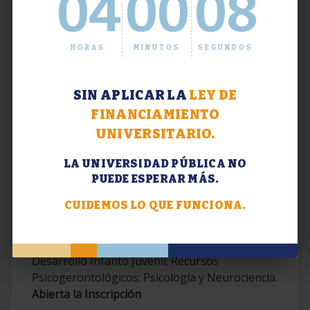
04
00
08
HORAS
MINUTOS
SEGUNDOS
SIN APLICAR LA
LEY DE
FINANCIAMIENTO
UNIVERSITARIO.
LA UNIVERSIDAD PÚBLICA NO
PUEDE ESPERAR MÁS.
Extensión. Diplomaturas 2026.
CUIDEMOS LO QUE FUNCIONA.
Terapias Cognitivo-Conductuales
Contemporáneas; Problemáticas en el
Desarrollo Infanto Juvenil; Recursos
Psicogerontológicos; Psicología y Neurociencia.
Abierta la Inscripción