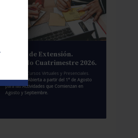
.
Cursos de Extensión.
Segundo Cuatrimestre 2026.
Pasantías. Cursos Virtuales y Presenciales.
Inscripción Abierta a partir del 1° de Agosto
para las Actividades que Comienzan en
Agosto y Septiembre.