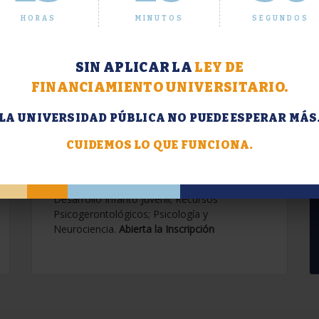
HORAS
MINUTOS
SEGUNDOS
SIN APLICAR LA
LEY DE
FINANCIAMIENTO UNIVERSITARIO.
LA UNIVERSIDAD PÚBLICA NO PUEDE ESPERAR MÁS
Extensión. Diplomaturas
2026.
CUIDEMOS LO QUE FUNCIONA.
Terapias Cognitivo-Conductuales
Contemporáneas; Problemáticas en el
Desarrollo Infanto Juvenil; Recursos
Psicogerontológicos; Psicología y
Neurociencia.
Abierta la Inscripción