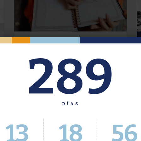
Oferta de Grado. Segundo
289
Cuatrimestre 2026.
Inscripción del 30 de julio al 4 de agosto a
través del Sistema Académico
DÍAS
13
18
56