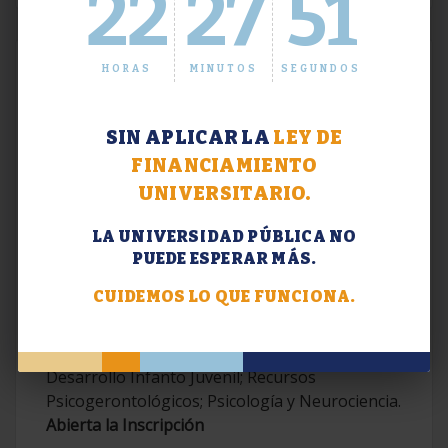
22
27
52
HORAS
MINUTOS
SEGUNDOS
SIN APLICAR LA
LEY DE
FINANCIAMIENTO
UNIVERSITARIO.
LA UNIVERSIDAD PÚBLICA NO
PUEDE ESPERAR MÁS.
Extensión. Diplomaturas 2026.
CUIDEMOS LO QUE FUNCIONA.
Terapias Cognitivo-Conductuales
Contemporáneas; Problemáticas en el
Desarrollo Infanto Juvenil; Recursos
Psicogerontológicos; Psicología y Neurociencia.
Abierta la Inscripción