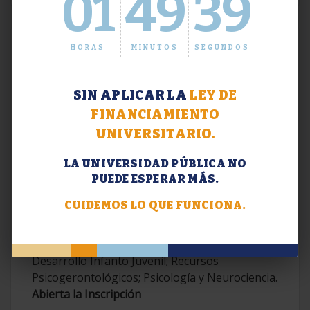
01
49
39
HORAS
MINUTOS
SEGUNDOS
SIN APLICAR LA
LEY DE
FINANCIAMIENTO
UNIVERSITARIO.
LA UNIVERSIDAD PÚBLICA NO
PUEDE ESPERAR MÁS.
Extensión. Diplomaturas 2026.
CUIDEMOS LO QUE FUNCIONA.
Terapias Cognitivo-Conductuales
Contemporáneas; Problemáticas en el
Desarrollo Infanto Juvenil; Recursos
Psicogerontológicos; Psicología y Neurociencia.
Abierta la Inscripción