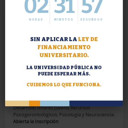
02
31
57
HORAS
MINUTOS
SEGUNDOS
SIN APLICAR LA
LEY DE
FINANCIAMIENTO
UNIVERSITARIO.
LA UNIVERSIDAD PÚBLICA NO
PUEDE ESPERAR MÁS.
Extensión. Diplomaturas 2026.
CUIDEMOS LO QUE FUNCIONA.
Terapias Cognitivo-Conductuales
Contemporáneas; Problemáticas en el
Desarrollo Infanto Juvenil; Recursos
Psicogerontológicos; Psicología y Neurociencia.
Abierta la Inscripción