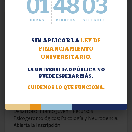
01
48
04
HORAS
MINUTOS
SEGUNDOS
SIN APLICAR LA
LEY DE
FINANCIAMIENTO
UNIVERSITARIO.
LA UNIVERSIDAD PÚBLICA NO
PUEDE ESPERAR MÁS.
Extensión. Diplomaturas 2026.
CUIDEMOS LO QUE FUNCIONA.
Terapias Cognitivo-Conductuales
Contemporáneas; Problemáticas en el
Desarrollo Infanto Juvenil; Recursos
Psicogerontológicos; Psicología y Neurociencia.
Abierta la Inscripción