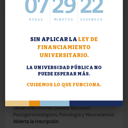
07
29
23
HORAS
MINUTOS
SEGUNDOS
SIN APLICAR LA
LEY DE
FINANCIAMIENTO
UNIVERSITARIO.
LA UNIVERSIDAD PÚBLICA NO
PUEDE ESPERAR MÁS.
Extensión. Diplomaturas 2026.
CUIDEMOS LO QUE FUNCIONA.
Terapias Cognitivo-Conductuales
Contemporáneas; Problemáticas en el
Desarrollo Infanto Juvenil; Recursos
Psicogerontológicos; Psicología y Neurociencia.
Abierta la Inscripción