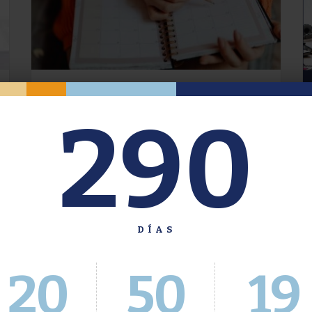
Oferta de Grado. Segundo
290
Cuatrimestre 2026.
Inscripción del 30 de julio al 4 de agosto a
través del Sistema Académico
DÍAS
20
50
20