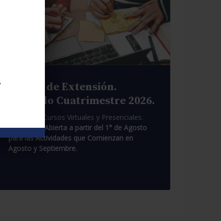
.
Cursos de Extensión.
Segundo Cuatrimestre 2026.
Pasantías. Cursos Virtuales y Presenciales.
Inscripción Abierta a partir del 1° de Agosto
para las Actividades que Comienzan en
Agosto y Septiembre.