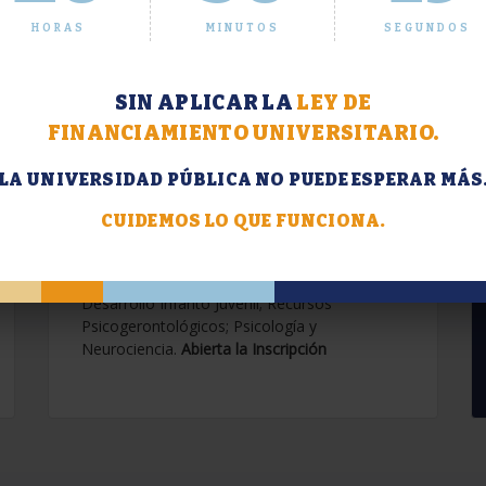
HORAS
MINUTOS
SEGUNDOS
SIN APLICAR LA
LEY DE
FINANCIAMIENTO UNIVERSITARIO.
LA UNIVERSIDAD PÚBLICA NO PUEDE ESPERAR MÁS
Extensión. Diplomaturas
2026.
CUIDEMOS LO QUE FUNCIONA.
Terapias Cognitivo-Conductuales
Contemporáneas; Problemáticas en el
Desarrollo Infanto Juvenil; Recursos
Psicogerontológicos; Psicología y
Neurociencia.
Abierta la Inscripción