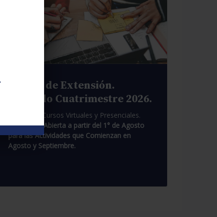
.
Cursos de Extensión.
Segundo Cuatrimestre 2026.
Pasantías. Cursos Virtuales y Presenciales.
Inscripción Abierta a partir del 1° de Agosto
para las Actividades que Comienzan en
Agosto y Septiembre.