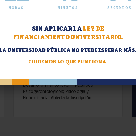
HORAS
MINUTOS
SEGUNDOS
SIN APLICAR LA
LEY DE
FINANCIAMIENTO UNIVERSITARIO.
LA UNIVERSIDAD PÚBLICA NO PUEDE ESPERAR MÁS
Extensión. Diplomaturas
2026.
CUIDEMOS LO QUE FUNCIONA.
Terapias Cognitivo-Conductuales
Contemporáneas; Problemáticas en el
Desarrollo Infanto Juvenil; Recursos
Psicogerontológicos; Psicología y
Neurociencia.
Abierta la Inscripción