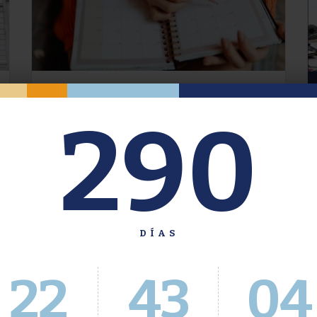
Oferta de Grado. Segundo
290
Cuatrimestre 2026.
Inscripción del 30 de julio al 4 de agosto a
través del Sistema Académico
DÍAS
22
43
05