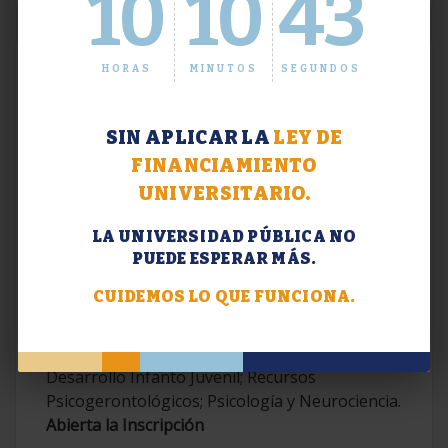
10
10
44
HORAS
MINUTOS
SEGUNDOS
SIN APLICAR LA
LEY DE
FINANCIAMIENTO
UNIVERSITARIO.
LA UNIVERSIDAD PÚBLICA NO
PUEDE ESPERAR MÁS.
Extensión. Diplomaturas 2026.
CUIDEMOS LO QUE FUNCIONA.
Terapias Cognitivo-Conductuales
Contemporáneas; Problemáticas en el
Desarrollo Infanto Juvenil; Recursos
Psicogerontológicos; Psicología y Neurociencia.
Abierta la Inscripción