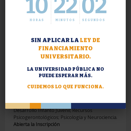
10
22
03
HORAS
MINUTOS
SEGUNDOS
SIN APLICAR LA
LEY DE
FINANCIAMIENTO
UNIVERSITARIO.
LA UNIVERSIDAD PÚBLICA NO
PUEDE ESPERAR MÁS.
Extensión. Diplomaturas 2026.
CUIDEMOS LO QUE FUNCIONA.
Terapias Cognitivo-Conductuales
Contemporáneas; Problemáticas en el
Desarrollo Infanto Juvenil; Recursos
Psicogerontológicos; Psicología y Neurociencia.
Abierta la Inscripción