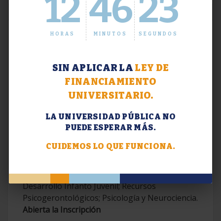
12
46
23
HORAS
MINUTOS
SEGUNDOS
SIN APLICAR LA
LEY DE
FINANCIAMIENTO
UNIVERSITARIO.
LA UNIVERSIDAD PÚBLICA NO
PUEDE ESPERAR MÁS.
Extensión. Diplomaturas 2026.
CUIDEMOS LO QUE FUNCIONA.
Terapias Cognitivo-Conductuales
Contemporáneas; Problemáticas en el
Desarrollo Infanto Juvenil; Recursos
Psicogerontológicos; Psicología y Neurociencia.
Abierta la Inscripción