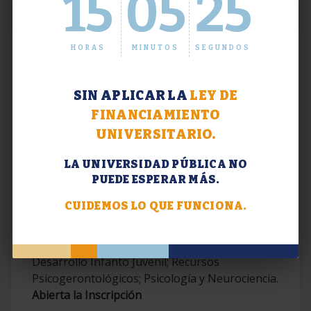
15
05
25
HORAS
MINUTOS
SEGUNDOS
SIN APLICAR LA
LEY DE
FINANCIAMIENTO
UNIVERSITARIO.
LA UNIVERSIDAD PÚBLICA NO
PUEDE ESPERAR MÁS.
Extensión. Diplomaturas 2026.
CUIDEMOS LO QUE FUNCIONA.
Terapias Cognitivo-Conductuales
Contemporáneas; Problemáticas en el
Desarrollo Infanto Juvenil; Recursos
Psicogerontológicos; Psicología y Neurociencia.
Abierta la Inscripción