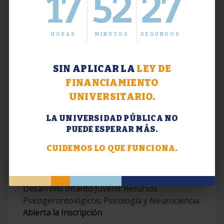
17
52
28
HORAS
MINUTOS
SEGUNDOS
SIN APLICAR LA
LEY DE
FINANCIAMIENTO
UNIVERSITARIO.
LA UNIVERSIDAD PÚBLICA NO
PUEDE ESPERAR MÁS.
Extensión. Diplomaturas 2026.
CUIDEMOS LO QUE FUNCIONA.
Terapias Cognitivo-Conductuales
Contemporáneas; Problemáticas en el
Desarrollo Infanto Juvenil; Recursos
Psicogerontológicos; Psicología y Neurociencia.
Abierta la Inscripción