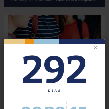
✕
292
Extensión. Jornadas, Talleres y
Congresos 2026.
DÍAS
Acceso a las Actividades Programadas para
2026. Modalidad Presencial y Virtual.
Con
Inscripción Previa.