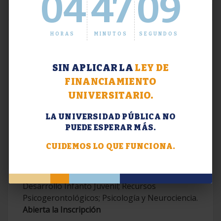
04
47
10
HORAS
MINUTOS
SEGUNDOS
SIN APLICAR LA
LEY DE
FINANCIAMIENTO
UNIVERSITARIO.
LA UNIVERSIDAD PÚBLICA NO
PUEDE ESPERAR MÁS.
Extensión. Diplomaturas 2026.
CUIDEMOS LO QUE FUNCIONA.
Terapias Cognitivo-Conductuales
Contemporáneas; Problemáticas en el
Desarrollo Infanto Juvenil; Recursos
Psicogerontológicos; Psicología y Neurociencia.
Abierta la Inscripción