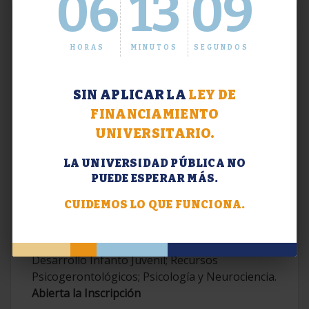
06
13
10
HORAS
MINUTOS
SEGUNDOS
SIN APLICAR LA
LEY DE
FINANCIAMIENTO
UNIVERSITARIO.
LA UNIVERSIDAD PÚBLICA NO
PUEDE ESPERAR MÁS.
Extensión. Diplomaturas 2026.
CUIDEMOS LO QUE FUNCIONA.
Terapias Cognitivo-Conductuales
Contemporáneas; Problemáticas en el
Desarrollo Infanto Juvenil; Recursos
Psicogerontológicos; Psicología y Neurociencia.
Abierta la Inscripción