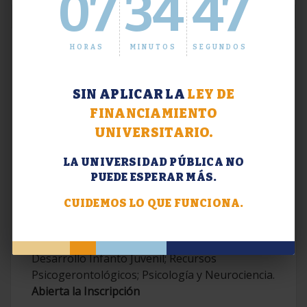
07
34
48
HORAS
MINUTOS
SEGUNDOS
SIN APLICAR LA
LEY DE
FINANCIAMIENTO
UNIVERSITARIO.
LA UNIVERSIDAD PÚBLICA NO
PUEDE ESPERAR MÁS.
Extensión. Diplomaturas 2026.
CUIDEMOS LO QUE FUNCIONA.
Terapias Cognitivo-Conductuales
Contemporáneas; Problemáticas en el
Desarrollo Infanto Juvenil; Recursos
Psicogerontológicos; Psicología y Neurociencia.
Abierta la Inscripción