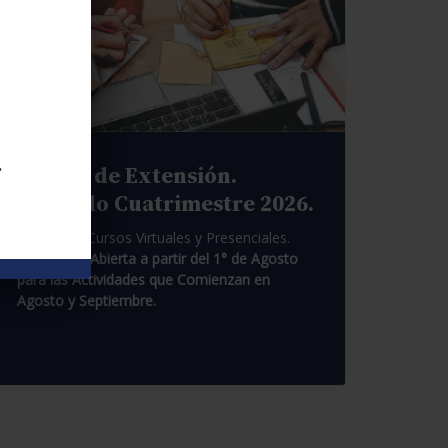
.
Cursos de Extensión.
Segundo Cuatrimestre 2026.
Pasantías. Cursos Virtuales y Presenciales.
Inscripción Abierta a partir del 1° de Agosto
para las Actividades que Comienzan en
Agosto y Septiembre.