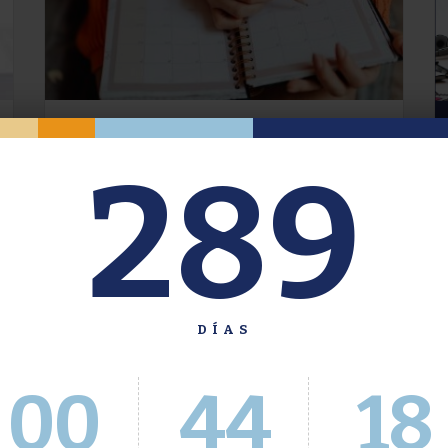
Oferta de Grado. Segundo
289
Cuatrimestre 2026.
Inscripción del 30 de julio al 4 de agosto a
través del Sistema Académico
DÍAS
00
44
18