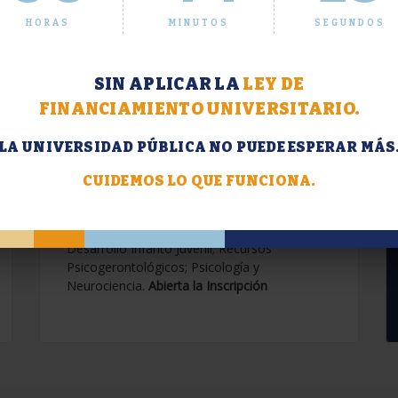
HORAS
MINUTOS
SEGUNDOS
SIN APLICAR LA
LEY DE
FINANCIAMIENTO UNIVERSITARIO.
LA UNIVERSIDAD PÚBLICA NO PUEDE ESPERAR MÁS
Extensión. Diplomaturas
2026.
CUIDEMOS LO QUE FUNCIONA.
Terapias Cognitivo-Conductuales
Contemporáneas; Problemáticas en el
Desarrollo Infanto Juvenil; Recursos
Psicogerontológicos; Psicología y
Neurociencia.
Abierta la Inscripción