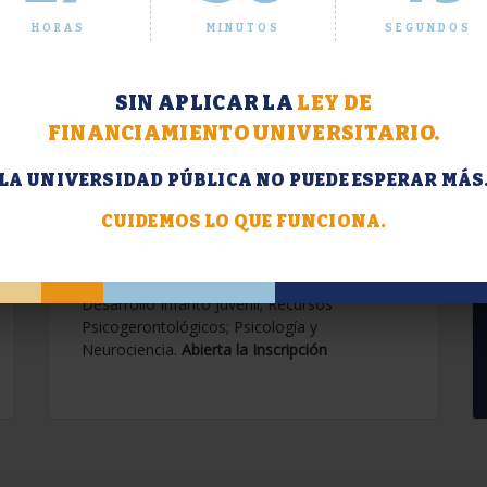
HORAS
MINUTOS
SEGUNDOS
SIN APLICAR LA
LEY DE
FINANCIAMIENTO UNIVERSITARIO.
LA UNIVERSIDAD PÚBLICA NO PUEDE ESPERAR MÁS
Extensión. Diplomaturas
2026.
CUIDEMOS LO QUE FUNCIONA.
Terapias Cognitivo-Conductuales
Contemporáneas; Problemáticas en el
Desarrollo Infanto Juvenil; Recursos
Psicogerontológicos; Psicología y
Neurociencia.
Abierta la Inscripción