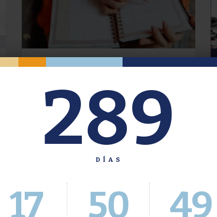
Oferta de Grado. Segundo
289
Cuatrimestre 2026.
Inscripción del 30 de julio al 4 de agosto a
través del Sistema Académico
DÍAS
17
50
50