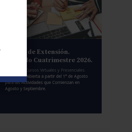
.
Cursos de Extensión.
Segundo Cuatrimestre 2026.
Pasantías. Cursos Virtuales y Presenciales.
Inscripción Abierta a partir del 1° de Agosto
para las Actividades que Comienzan en
Agosto y Septiembre.