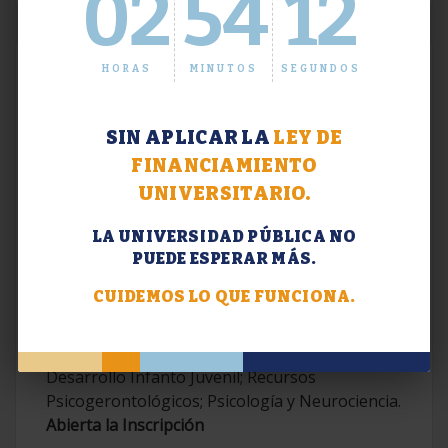
02
54
13
HORAS
MINUTOS
SEGUNDOS
SIN APLICAR LA
LEY DE
FINANCIAMIENTO
UNIVERSITARIO.
LA UNIVERSIDAD PÚBLICA NO
PUEDE ESPERAR MÁS.
Extensión. Diplomaturas 2026.
CUIDEMOS LO QUE FUNCIONA.
Terapias Cognitivo-Conductuales
Contemporáneas; Problemáticas en el
Desarrollo Infanto Juvenil; Recursos
Psicogerontológicos; Psicología y Neurociencia.
Abierta la Inscripción