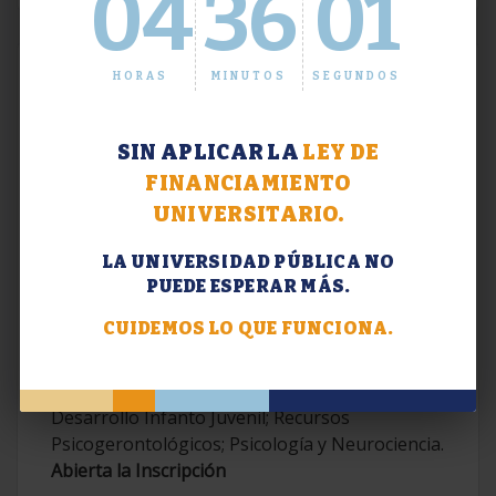
04
36
02
HORAS
MINUTOS
SEGUNDOS
SIN APLICAR LA
LEY DE
FINANCIAMIENTO
UNIVERSITARIO.
LA UNIVERSIDAD PÚBLICA NO
PUEDE ESPERAR MÁS.
Extensión. Diplomaturas 2026.
CUIDEMOS LO QUE FUNCIONA.
Terapias Cognitivo-Conductuales
Contemporáneas; Problemáticas en el
Desarrollo Infanto Juvenil; Recursos
Psicogerontológicos; Psicología y Neurociencia.
Abierta la Inscripción