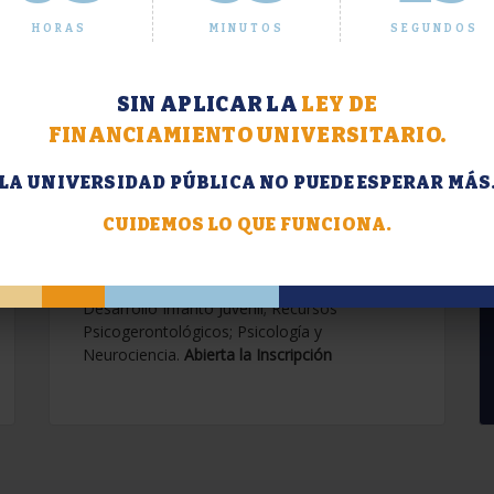
HORAS
MINUTOS
SEGUNDOS
SIN APLICAR LA
LEY DE
FINANCIAMIENTO UNIVERSITARIO.
LA UNIVERSIDAD PÚBLICA NO PUEDE ESPERAR MÁS
Extensión. Diplomaturas
2026.
CUIDEMOS LO QUE FUNCIONA.
Terapias Cognitivo-Conductuales
Contemporáneas; Problemáticas en el
Desarrollo Infanto Juvenil; Recursos
Psicogerontológicos; Psicología y
Neurociencia.
Abierta la Inscripción