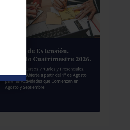
.
Cursos de Extensión.
Segundo Cuatrimestre 2026.
Pasantías. Cursos Virtuales y Presenciales.
Inscripción Abierta a partir del 1° de Agosto
para las Actividades que Comienzan en
Agosto y Septiembre.