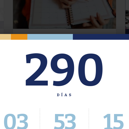
Oferta de Grado. Segundo
290
Cuatrimestre 2026.
Inscripción del 30 de julio al 4 de agosto a
través del Sistema Académico
DÍAS
03
53
16