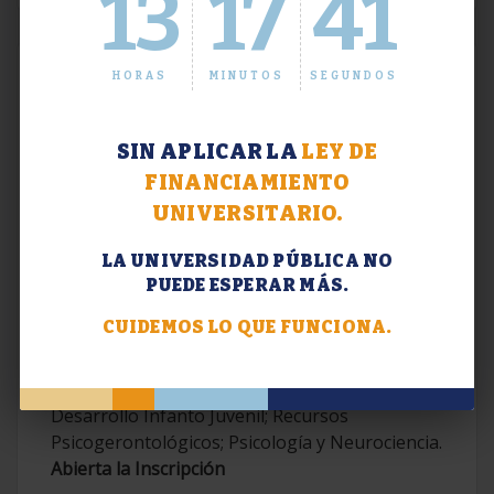
13
17
41
HORAS
MINUTOS
SEGUNDOS
SIN APLICAR LA
LEY DE
FINANCIAMIENTO
UNIVERSITARIO.
LA UNIVERSIDAD PÚBLICA NO
PUEDE ESPERAR MÁS.
Extensión. Diplomaturas 2026.
CUIDEMOS LO QUE FUNCIONA.
Terapias Cognitivo-Conductuales
Contemporáneas; Problemáticas en el
Desarrollo Infanto Juvenil; Recursos
Psicogerontológicos; Psicología y Neurociencia.
Abierta la Inscripción