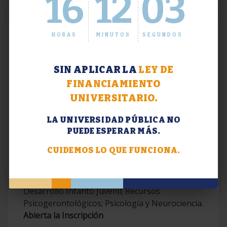
16
12
04
HORAS
MINUTOS
SEGUNDOS
SIN APLICAR LA
LEY DE
FINANCIAMIENTO
UNIVERSITARIO.
LA UNIVERSIDAD PÚBLICA NO
PUEDE ESPERAR MÁS.
Extensión. Diplomaturas 2026.
CUIDEMOS LO QUE FUNCIONA.
Terapias Cognitivo-Conductuales
Contemporáneas; Problemáticas en el
Desarrollo Infanto Juvenil; Recursos
Psicogerontológicos; Psicología y Neurociencia.
Abierta la Inscripción