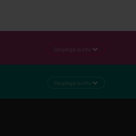
Desplegá la info
Desplegá la info