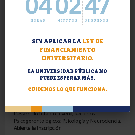
04
02
48
HORAS
MINUTOS
SEGUNDOS
SIN APLICAR LA
LEY DE
FINANCIAMIENTO
UNIVERSITARIO.
LA UNIVERSIDAD PÚBLICA NO
PUEDE ESPERAR MÁS.
Extensión. Diplomaturas 2026.
CUIDEMOS LO QUE FUNCIONA.
Terapias Cognitivo-Conductuales
Contemporáneas; Problemáticas en el
Desarrollo Infanto Juvenil; Recursos
Psicogerontológicos; Psicología y Neurociencia.
Abierta la Inscripción