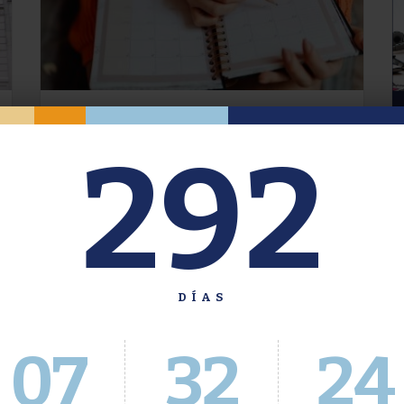
Oferta de Grado. Segundo
292
Cuatrimestre 2026.
Inscripción del 30 de julio al 4 de agosto a
través del Sistema Académico
DÍAS
07
32
24