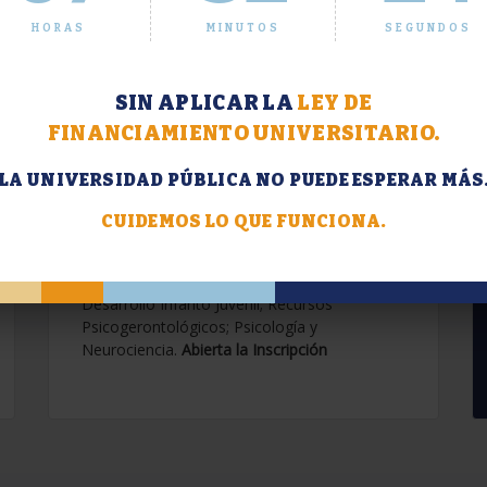
HORAS
MINUTOS
SEGUNDOS
SIN APLICAR LA
LEY DE
FINANCIAMIENTO UNIVERSITARIO.
LA UNIVERSIDAD PÚBLICA NO PUEDE ESPERAR MÁS
Extensión. Diplomaturas
2026.
CUIDEMOS LO QUE FUNCIONA.
Terapias Cognitivo-Conductuales
Contemporáneas; Problemáticas en el
Desarrollo Infanto Juvenil; Recursos
Psicogerontológicos; Psicología y
Neurociencia.
Abierta la Inscripción