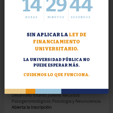
14
29
45
HORAS
MINUTOS
SEGUNDOS
SIN APLICAR LA
LEY DE
FINANCIAMIENTO
UNIVERSITARIO.
LA UNIVERSIDAD PÚBLICA NO
PUEDE ESPERAR MÁS.
Extensión. Diplomaturas 2026.
CUIDEMOS LO QUE FUNCIONA.
Terapias Cognitivo-Conductuales
Contemporáneas; Problemáticas en el
Desarrollo Infanto Juvenil; Recursos
Psicogerontológicos; Psicología y Neurociencia.
Abierta la Inscripción