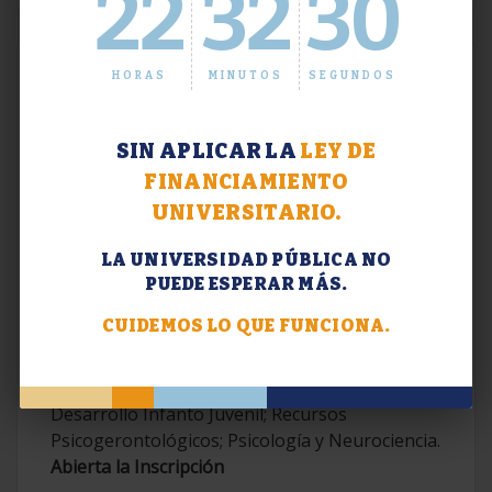
22
32
31
HORAS
MINUTOS
SEGUNDOS
SIN APLICAR LA
LEY DE
FINANCIAMIENTO
UNIVERSITARIO.
LA UNIVERSIDAD PÚBLICA NO
PUEDE ESPERAR MÁS.
Extensión. Diplomaturas 2026.
CUIDEMOS LO QUE FUNCIONA.
Terapias Cognitivo-Conductuales
Contemporáneas; Problemáticas en el
Desarrollo Infanto Juvenil; Recursos
Psicogerontológicos; Psicología y Neurociencia.
Abierta la Inscripción